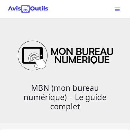
Aller
au
Main
contenu
Menu
MBN (mon bureau
numérique) – Le guide
complet