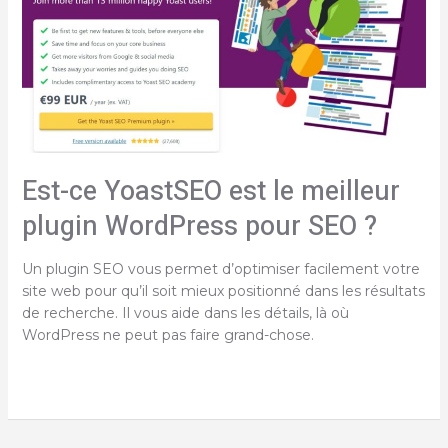
de
référencement
de
premier
ordre
Est-ce YoastSEO est le meilleur
plugin WordPress pour SEO ?
Un plugin SEO vous permet d’optimiser facilement votre
site web pour qu’il soit mieux positionné dans les résultats
de recherche. Il vous aide dans les détails, là où
WordPress ne peut pas faire grand-chose.
Est-
ce
YoastSEO