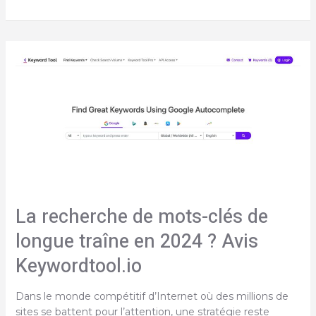
Avis
sur
Detailed
–
l’extension
Chrome
pour
votre
SEO
La recherche de mots-clés de
longue traîne en 2024 ? Avis
Keywordtool.io
Dans le monde compétitif d’Internet où des millions de
sites se battent pour l’attention, une stratégie reste