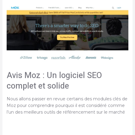
est
le
meilleur
plugin
WordPress
pour
SEO
?
Avis Moz : Un logiciel SEO
complet et solide
Nous allons passer en revue certains des modules clés de
Moz pour comprendre pourquoi il est considéré comme
l’un des meilleurs outils de référencement sur le marché
Avis