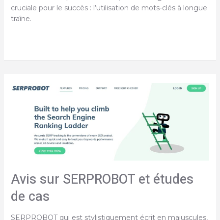
cruciale pour le succès : l’utilisation de mots-clés à longue
traîne.
La
recherche
de
mots-
clés
de
longue
traîne
en
2024
?
Avis
Avis sur SERPROBOT et études
Keywordtool.io
de cas
SERPROBOT qui est stylistiquement écrit en majuscules,