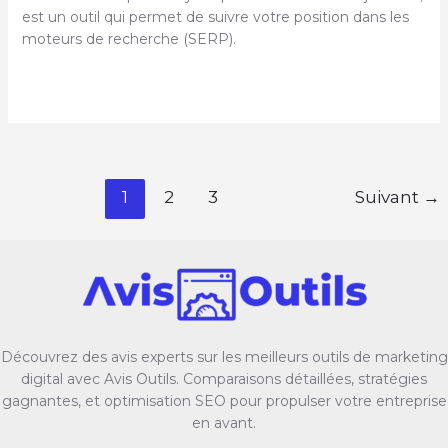
est un outil qui permet de suivre votre position dans les
moteurs de recherche (SERP).
Avis
sur
SERPROBOT
et
études
Pagination
1
2
3
Suivant
→
de
d’article
cas
Découvrez des avis experts sur les meilleurs outils de marketing
digital avec Avis Outils. Comparaisons détaillées, stratégies
gagnantes, et optimisation SEO pour propulser votre entreprise
en avant.