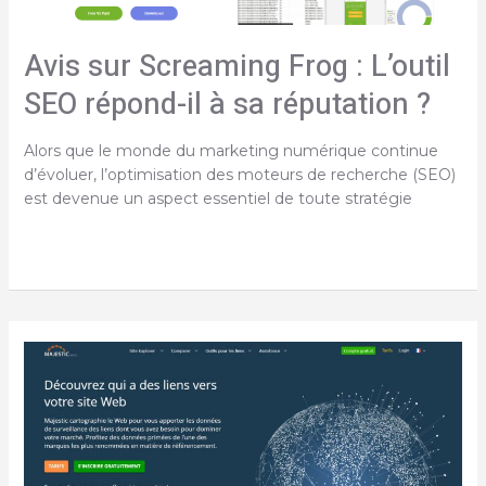
Avis sur Screaming Frog : L’outil
SEO répond-il à sa réputation ?
Alors que le monde du marketing numérique continue
d’évoluer, l’optimisation des moteurs de recherche (SEO)
est devenue un aspect essentiel de toute stratégie
Avis
sur
Screaming
Frog
:
L’outil
SEO
répond-
il
à