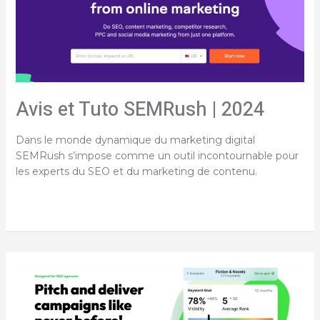
de
la
bonne
manière
Avis et Tuto SEMRush | 2024
Dans le monde dynamique du marketing digital
SEMRush s’impose comme un outil incontournable pour
les experts du SEO et du marketing de contenu.
Avis
et
Tuto
SEMRush
|
2024