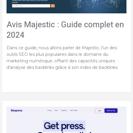
sa
réputation
?
Avis Majestic : Guide complet en
2024
Dans ce guide, nous allons parler de Majestic, l’un des
outils SEO les plus populaires dans le domaine du
marketing numérique, offrant des capacités uniques
d’analyse des backlinks grâce à son index de backlinks
Avis
Majestic
:
Guide
complet
en
2024