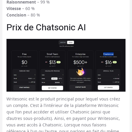
Raisonnement
– 99 %
Vitesse
– 60 %
Concision
– 80 %
Prix de Chatsonic AI
Writesonic est le produit principal pour lequel vous créez
un compte. C’est à l’intérieur de la plateforme Writesonic
que l’on peut accéder et utiliser Chatsonic (ainsi que
d’autres sous-produits). Ainsi, en payant pour Writesonic,
vous avez accès à Chatsonic. Lorsque nous faisons
référence à l’un ou l’autre, nous parlons en fait du même