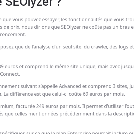
 SEOlyzer ?
ite que vous pouvez essayer, les fonctionnalités que vous tr
 de prix, nous dirions que SEOlyzer ne coûte pas un bras et
férencement.
isposez que de l’analyse d’un seul site, du crawler, des log
39 euros et comprend le même site unique, mais avec jusqu’à
 Connect.
nnement suivant s’appelle Advanced et comprend 3 sites, j
e. La différence est que celui-ci coûte 69 euros par mois.
mium, facturée 249 euros par mois. Il permet d’utiliser l’o
tés que celles mentionnées précédemment dans la descript
 spécifiques sur ce que le plan Enterprise pourrait inclure ou