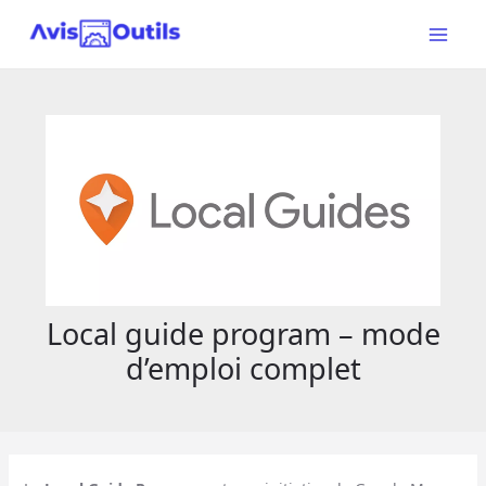
Aller
au
Main
contenu
Menu
Local guide program – mode
d’emploi complet