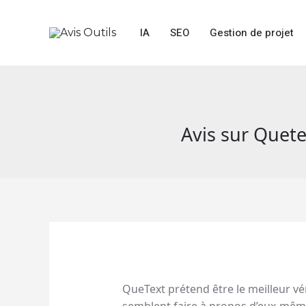
Aller
au
IA
SEO
Gestion de projet
contenu
Avis sur Quete
QueText prétend être le meilleur vér
semblent faire à propos d’eux-mêm