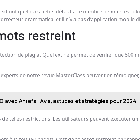
Text ont quelques petits défauts. Le nombre de mots est plu
 correcteur grammatical et il n’y a pas d’application mobile d
ots restreint
étection de plagiat QueText ne permet de vérifier que 500 mot
.
experts de notre revue MasterClass peuvent en témoigner, ce
 avec Ahrefs : Avis, astuces et stratégies pour 2024
de telles restrictions. Les utilisateurs peuvent exécuter un
mots à la fois (50 pages). C’est donc assez restreint par ra