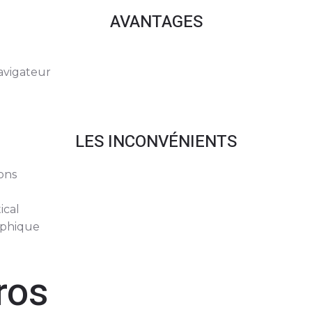
AVANTAGES
avigateur
LES INCONVÉNIENTS
ons
ical
aphique
ros