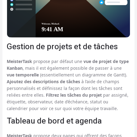
Gestion de projets et de tâches
MeisterTask
propose par défaut une
vue de projet de type
Kanban
, mais il est également possible de passer à une
vue temporelle
(essentiellement un diagramme de Gantt).
Ajoutez des descriptions de tâches
à l’aide de champs
personnalisés et définissez la façon dont les tâches sont
reliées entre elles.
Filtrez les tâches du projet
par assigné,
étiquette, observateur, date d’échéance, statut ou
calendrier pour voir ce sur quoi votre équipe travaille.
Tableau de bord et agenda
MeisterTask
propose deux pages qui offrent des façons