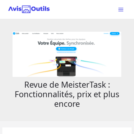
Aller
au
Main
contenu
Menu
Revue de MeisterTask :
Fonctionnalités, prix et plus
encore